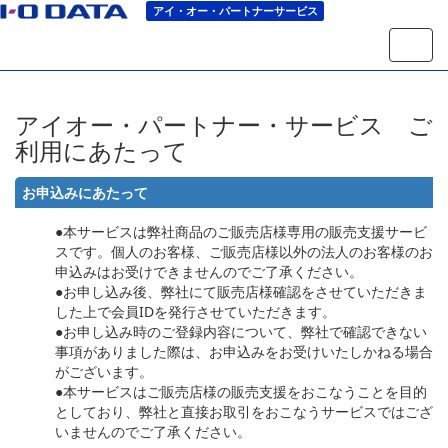
アイ・オー・パートナーサービス
ナ
ビ
ゲ
ー
シ
アイオー・パートナー・サービス ご
ョ
利用にあたって
ン
の
切
お申込みにあたって
り
替
●本サービスは弊社商品のご販売店様専用の販売支援サービ
え
スです。個人のお客様、ご販売店様以外の法人のお客様のお
申込みはお受けできませんのでご了承ください。
●お申し込み後、弊社にて販売店様確認をさせていただきま
した上で会員IDを発行させていただきます。
●お申し込み時のご登録内容について、弊社で確認できない
事項がありました際は、お申込みをお受けいたしかねる場合
がございます。
●本サービスはご販売店様の販売支援をおこなうことを目的
としており、弊社と直接お取引をおこなうサービスではござ
いませんのでご了承ください。